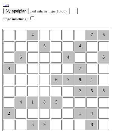
Hem
med antal synliga (18-35) :
Styrd inmatning :
4
7
6
6
4
6
4
5
4
7
6
7
9
1
2
5
8
4
1
8
5
2
1
4
3
9
8